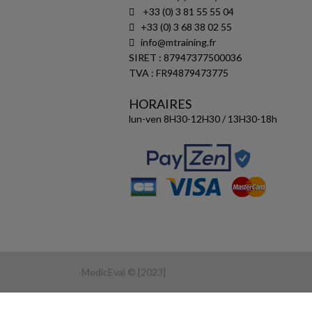
+33 (0) 3 81 55 55 04
+33 (0) 3 68 38 02 55
info@mtraining.fr
SIRET : 87947377500036
TVA : FR94879473775
HORAIRES
lun-ven 8H30-12H30 / 13H30-18h
MedicEval © [2023]