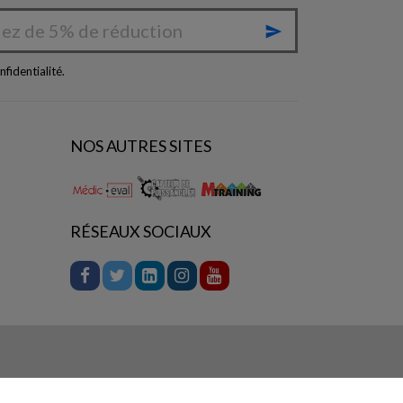

nfidentialité
.
NOS AUTRES SITES
RÉSEAUX SOCIAUX