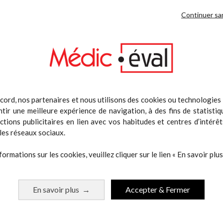
Continuer sa
RODUIT
DOCUMENTS JOINTS
es professionnels du sport avec une fréquence d’échantillonnage de 20 Hz
cord, nos partenaires et nous utilisons des cookies ou technologies s
e visualiser les pas de l’athlète. Cet avantage permet d’obtenir une pré
tir une meilleure expérience de navigation, à des fins de statistiq
 il sera possible de calculer les performance et déduire la puissance mét
actions publicitaires en lien avec vos habitudes et centres d’intérêt
les réseaux sociaux.
 les efforts réalisés par les athlètes avec la puissance métabolique. C
formations sur les cookies, veuillez cliquer sur le lien « En savoir plus 
les accélérations et décélérations qui contribuent de manière important
 athlète, le système va différencier les différents types d’exercices en
r le détail des différents événements identifiés pendant une performance
En savoir plus
Accepter & Fermer
 développement des algorithmes de GPexe afin d’améliorer jour après j
→
rs de visualiser les données sous forme de graphiques, tableaux résumés