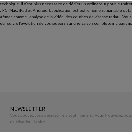
echnique. Il n’est plus nécessaire de dédier un ordinateur pour le trait
: PC, Mac, iPad et Android. L’application est extrêmement maniable et fac
tèmes comme l’analyse de la vidéo, des courbes de vitesse radar… Vous p
our suivre l’évolution de vos joueurs sur une saison complète incluant 
NEWSLETTER
Vous pouvez vous désinscrire à tout moment. Vous trouverez pour 
d'utilisation du site.