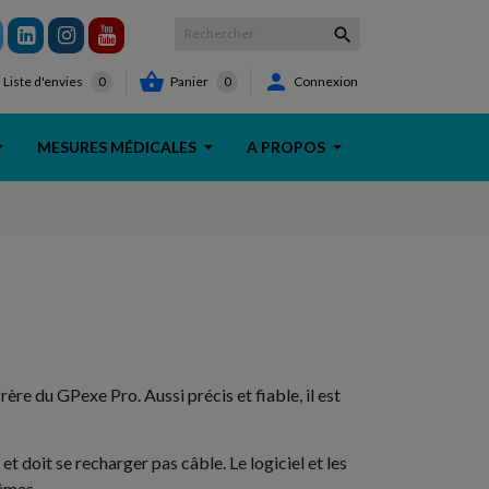



Panier
0
Connexion
Liste d'envies
0
MESURES MÉDICALES
A PROPOS
ère du GPexe Pro. Aussi précis et fiable, il est
et doit se recharger pas câble. Le logiciel et les
êmes.