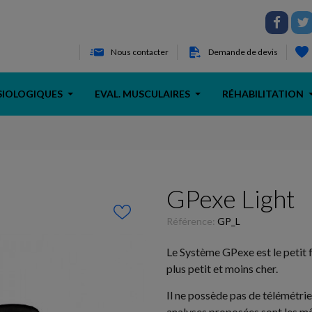
Nous contacter
Demande de devis
SIOLOGIQUES
EVAL. MUSCULAIRES
RÉHABILITATION
GPexe Light
Référence:
GP_L
Le Système GPexe est le petit fr
plus petit et moins cher.
Il ne possède pas de télémétrie 
analyses proposées sont les m