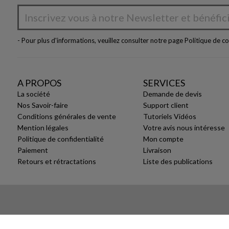
- Pour plus d'informations, veuillez consulter notre page
Politique de co
A PROPOS
SERVICES
La société
Demande de devis
Nos Savoir-faire
Support client
Conditions générales de vente
Tutoriels Vidéos
Mention légales
Votre avis nous intéresse
Politique de confidentialité
Mon compte
Paiement
Livraison
Retours et rétractations
Liste des publications