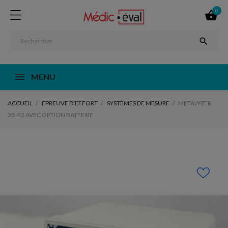
0


MENU
ACCUEIL
EPREUVE D'EFFORT
SYSTÈMES DE MESURE
METALYZER
3B-R3 AVEC OPTION BATTERIE