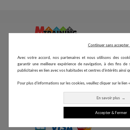
25, route Saint-Martin
Continuer sans accepte
25480 Pirey (France)
+33 (0) 3 81 55 55 04
Avec votre accord, nos partenaires et nous utilisons des cooki
+33 (0) 3 68 38 02 55
garantir une meilleure expérience de navigation, à des fins de s
info@mtraining.fr
publicitaires en lien avec vos habitudes et centres d’intérêts ainsi
SIRET : 87947377500036
TVA : FR94879473775
Pour plus d'informations sur les cookies, veuillez cliquer sur le lien «
HORAIRES
En savoir plus
→
lun-ven 8H30-12H30 / 13H30-18h
Accepter & Fermer