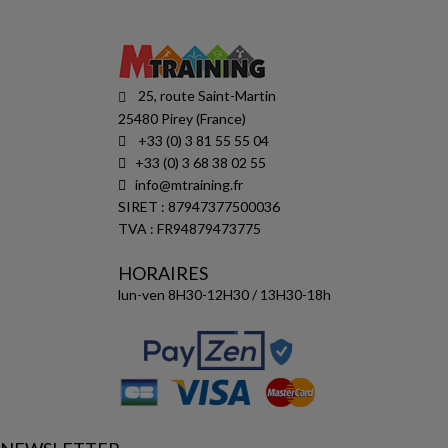
25, route Saint-Martin
25480 Pirey (France)
+33 (0) 3 81 55 55 04
+33 (0) 3 68 38 02 55
info@mtraining.fr
SIRET : 87947377500036
TVA : FR94879473775
HORAIRES
lun-ven 8H30-12H30 / 13H30-18h