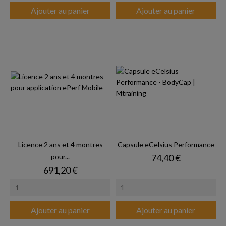
Ajouter au panier
Ajouter au panier
Licence 2 ans et 4 montres
Capsule eCelsius Performance
Prix
pour...
74,40 €
Prix
691,20 €
Ajouter au panier
Ajouter au panier