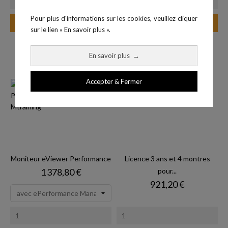
Pour plus d'informations sur les cookies, veuillez cliquer
Ajouter au panier
Ajouter au panier
sur le lien « En savoir plus ».
En savoir plus
→
Accepter & Fermer
Moniteur eViewer Performance
Licence 3 ans et 4 montres
Prix
1 378,80 €
pour...
Prix
921,20 €