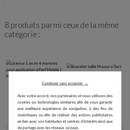
8 produits parmi ceux de la même
catégorie :
Continuer sans accepter
→
Avec votre accord, nos partenaires et nous utilisons des
cookies ou technologies similaires afin de vous garantir
Licence 1 an et 4 montres
Bracelet taille M pour eTact
une meilleure expérience de navigation, à des fins de
Prix
pour...
30,00 €
statistiques ou afin de réaliser des actions publicitaires
Prix
384,00 €
en lien avec vos habitudes et centres d’intérêts ainsi que
de partage avec les réseaux sociaux.