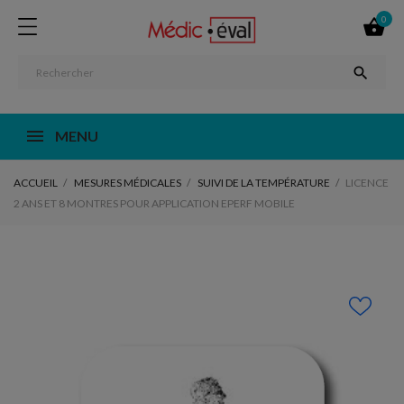
0


MENU
ACCUEIL
MESURES MÉDICALES
SUIVI DE LA TEMPÉRATURE
LICENCE
2 ANS ET 8 MONTRES POUR APPLICATION EPERF MOBILE