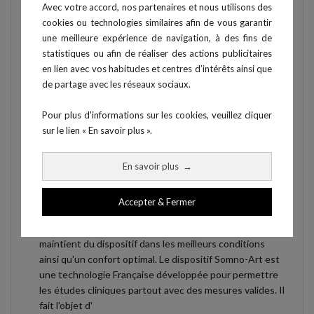
Avec votre accord, nos partenaires et nous utilisons des
Somno-Art Device
cookies ou technologies similaires afin de vous garantir
une meilleure expérience de navigation, à des fins de
Le dispositif s'appuie sur un hardware performant
statistiques ou afin de réaliser des actions publicitaires
mesurant avec grande précision la FC et des
en lien avec vos habitudes et centres d’intérêts ainsi que
algorithmes validés pour construire l'hypnogramme de
de partage avec les réseaux sociaux.
manière équivalente à la polysomnographie. Le Somno-
Art mesure à 4 points de la fréquence cardiaque ainsi
Pour plus d'informations sur les cookies, veuillez cliquer
que les mouvements de l'avant-bras pendant la période
sur le lien « En savoir plus ».
de sommeil. La fréquence cardiaque est obtenue grâce
au pouls et moyennée chaque seconde. L'utilisateur a
En savoir plus
possibilité de marquer des événements lors de la
→
période de mesure pour expliquer une mesure. Le
Somno-Art permet une mesure à domicile avec un
Accepter & Fermer
minimum de contrainte ne perturbant pas le sommeil
que l'on analyse. Son brassard ultra confort permet le
maintient du dispositif dans les meilleurs conditions
ainsi qu'un confort optimal. Le dispositif Somno-Art est
une technologie Française développée pour permettre
les études cliniques partout avec des mesures valides. Il
fait l'objet d'