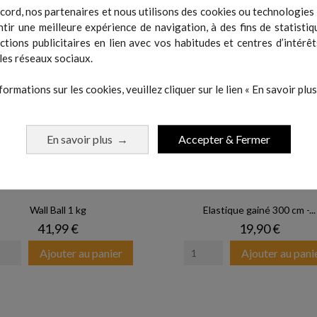
cord, nos partenaires et nous utilisons des cookies ou technologies s
tir une meilleure expérience de navigation, à des fins de statistiq
actions publicitaires en lien avec vos habitudes et centres d’intérêt
les réseaux sociaux.
formations sur les cookies, veuillez cliquer sur le lien « En savoir plus 
En savoir plus
Accepter & Fermer
→
Wall Ball 1 kg
Elastique gainé 300 cm -...
Prix
Prix
41,99 €
19,90 €
Ajouter au panier
Ajouter au pani