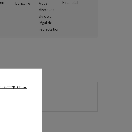
ns accepter
→