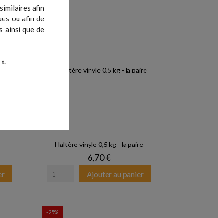
imilaires afin
ues ou afin de
s ainsi que de
».
Haltère vinyle 0,5 kg - la paire
Prix
6,70 €
er
Ajouter au panier
-25%