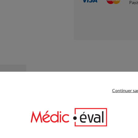
RODUIT
Continuer sa
.
 même catégorie :