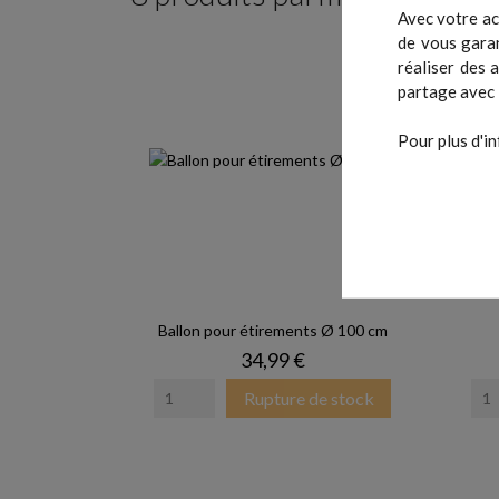
Avec votre ac
de vous garan
réaliser des 
partage avec 
Pour plus d'in
Ballon pour étirements Ø 100 cm
Prix
34,99 €
Rupture de stock