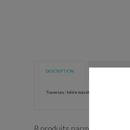
DESCRIPTION
DÉTAILS DU P
Traverses : hêtre massif de 3,8 cm de diamètre
8 produits parmi ceux de la