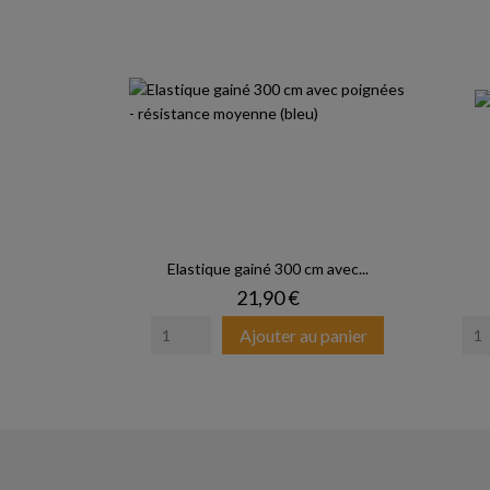
Elastique gainé 300 cm avec...
Prix
21,90 €
Ajouter au panier