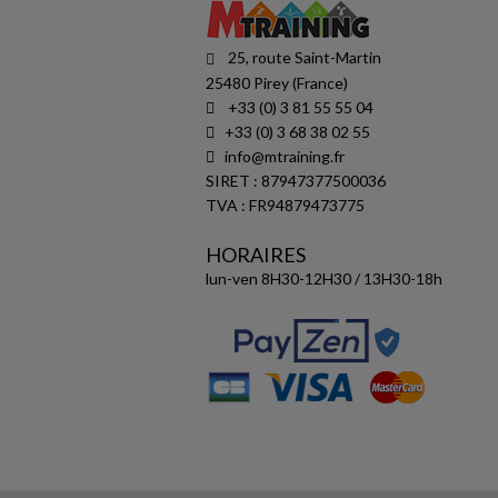
25, route Saint-Martin
25480 Pirey (France)
+33 (0) 3 81 55 55 04
+33 (0) 3 68 38 02 55
info@mtraining.fr
SIRET : 87947377500036
TVA : FR94879473775
HORAIRES
lun-ven 8H30-12H30 / 13H30-18h