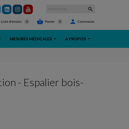



Panier
0
Connexion
Liste d'envies
0
MESURES MÉDICALES
A PROPOS
ion - Espalier bois-