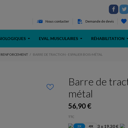
Nous contacter
Demande de devis
SIOLOGIQUES
EVAL. MUSCULAIRES
RÉHABILITATION
/ RENFORCEMENT
BARRE DE TRACTION - ESPALIER BOIS-MÉTAL
Barre de tract
métal
56,90 €
TTC
3 x 19,30 €
3X
4X