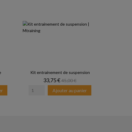
e
Kit entrainement de suspension
Prix
Prix de base
33,75 €
45,00 €
er
Ajouter au panier