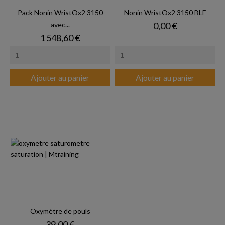
Pack Nonin WristOx2 3150
Nonin WristOx2 3150 BLE
Prix
avec...
0,00 €
Prix
1 548,60 €
Ajouter au panier
Ajouter au panier
Oxymètre de pouls
Prix
39,00 €