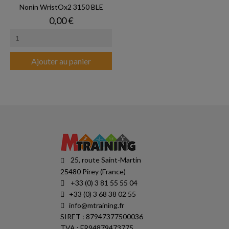
Nonin WristOx2 3150 BLE
Prix
0,00 €
Ajouter au panier
25, route Saint-Martin
25480 Pirey (France)
+33 (0) 3 81 55 55 04
+33 (0) 3 68 38 02 55
info@mtraining.fr
SIRET : 87947377500036
TVA : FR94879473775