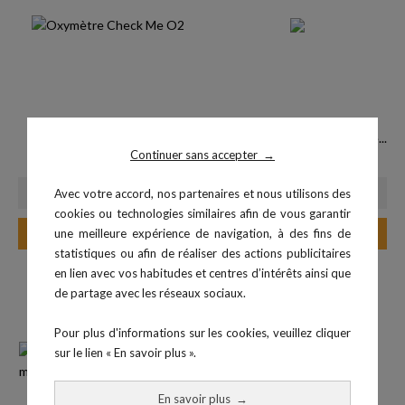
Oxymètre Check Me O2
Cable adaptateur pour montre...
Continuer sans accepter
→
Prix
Prix de base
Prix
170,10 €
162,00 €
189,00 €
Avec votre accord, nos partenaires et nous utilisons des
cookies ou technologies similaires afin de vous garantir
Ajouter au panier
Ajouter au panier
une meilleure expérience de navigation, à des fins de
statistiques ou afin de réaliser des actions publicitaires
en lien avec vos habitudes et centres d’intérêts ainsi que
de partage avec les réseaux sociaux.
Pour plus d'informations sur les cookies, veuillez cliquer
sur le lien « En savoir plus ».
En savoir plus
→