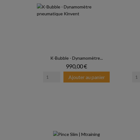
K-Bubble - Dynamomètre...
Prix
990,00 €
Ajouter au panier