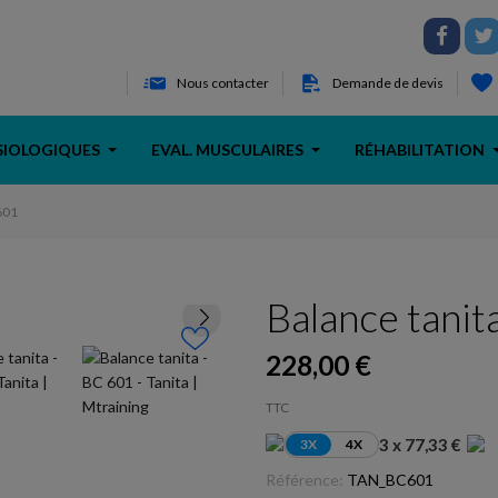
Nous contacter
Demande de devis
SIOLOGIQUES
EVAL. MUSCULAIRES
RÉHABILITATION
601
Balance tanit
228,00 €
TTC
3 x 77,33 €
3X
4X
Référence:
TAN_BC601