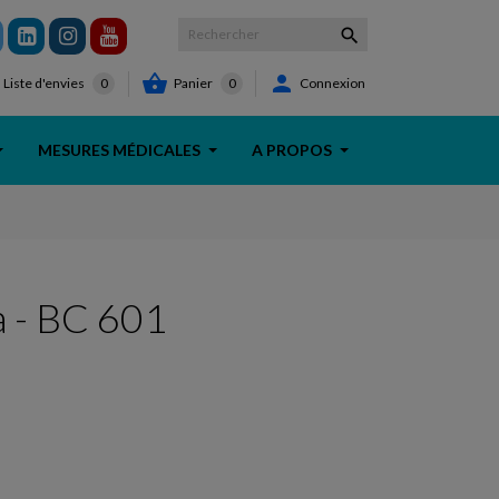



Panier
0
Connexion
Liste d'envies
0
MESURES MÉDICALES
A PROPOS
a - BC 601