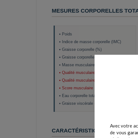
MESURES CORPORELLES TOT
• Poids
• Indice de masse corporelle (IMC)
• Graisse corporelle (%)
• Graisse corporelle segmentaire(%)
• Masse musculaire
• Qualité musculaire segmentaire (kg)
• Qualité musculaire
• Score musculaire
• Eau corporelle totale (TBW %)
• Graisse viscérale (%)
Avec votre ac
CARACTÉRISTIQUES
de vous garan