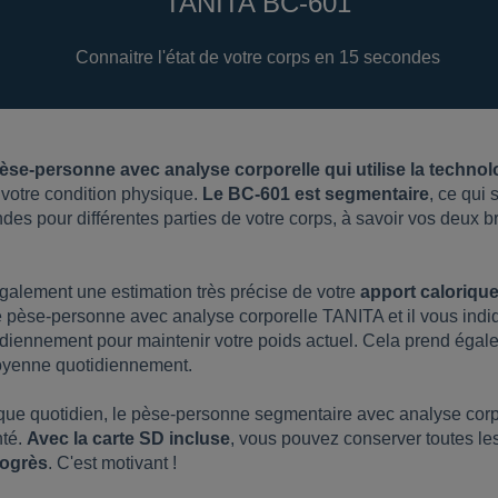
TANITA BC-601
Connaitre l'état de votre corps en 15 secondes
èse-personne avec analyse corporelle qui utilise la technol
 votre condition physique.
Le BC-601 est segmentaire
, ce qui 
s pour différentes parties de votre corps, à savoir vos deux b
également une estimation très précise de votre
apport calorique
e pèse-personne avec analyse corporelle TANITA et il vous ind
ennement pour maintenir votre poids actuel. Cela prend égale
oyenne quotidiennement.
rique quotidien, le pèse-personne segmentaire avec analyse co
nté.
Avec la carte SD incluse
, vous pouvez conserver toutes le
rogrès
. C'est motivant !