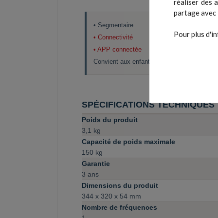
réaliser des 
partage avec 
• Segmentaire
Pour plus d'in
• Connectivité
• APP connectée
Convient aux enfants
SPÉCIFICATIONS TECHNIQUES
Poids du produit
3,1 kg
Capacité de poids maximale
150 kg
Garantie
3 ans
Dimensions du produit
344 x 320 x 54 mm
Nombre de fréquences
1