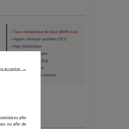
• Taux métabolique de base (BMR) kcal
• Apport calorique quotidien (DCI)
• Age métabolique
• Evaluation physique
• Masse osseuse (kg)
• Rythme cardiaque
ns accepter
→
• Mesures pour les enfants
imilaires afin
ues ou afin de