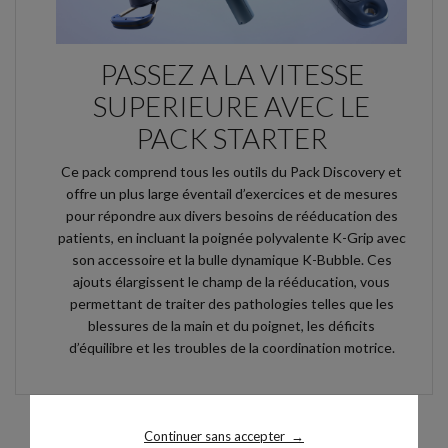
PASSEZ A LA VITESSE
SUPERIEURE AVEC LE
PACK STARTER
Ce pack comprend tous les outils du Pack Discovery et
offre un plus large éventail d’exercices et de mesures
pour répondre aux divers besoins de rééducation des
patients, en incluant la poignée polyvalente K-Grip avec
son accessoire et la bulle dynamique K-Bubble. Ces
ajouts élargissent le champ de la rééducation, vous
permettant de traiter des pathologies telles que les
blessures de la main et du poignet, les déficits
d’équilibre et les troubles de la coordination motrice.
Continuer sans accepter
→