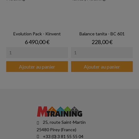
Evolution Pack - Kinvent
Balance tanita - BC 601
Prix
Prix
6 490,00 €
228,00 €
Ajouter au panier
Ajouter au panier
25, route Saint-Martin
25480 Pirey (France)
+33 (0) 3 81 55 55 04