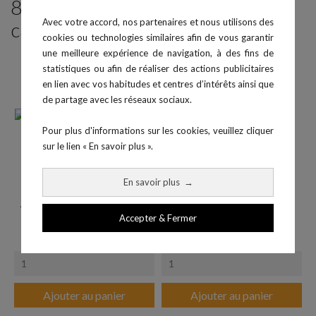
8 produits parmi ceux de la même
Avec votre accord, nos partenaires et nous utilisons des
catégorie :
cookies ou technologies similaires afin de vous garantir
une meilleure expérience de navigation, à des fins de
statistiques ou afin de réaliser des actions publicitaires
en lien avec vos habitudes et centres d’intérêts ainsi que
de partage avec les réseaux sociaux.
Pour plus d'informations sur les cookies, veuillez cliquer
sur le lien « En savoir plus ».
En savoir plus
→
Algomètre numérique FPX25
Dynamomètre à Main Takeï
Accepter & Fermer
Prix
654,00 €
TK200
Prix
449,00 €
Ajouter au panier
Ajouter au panier