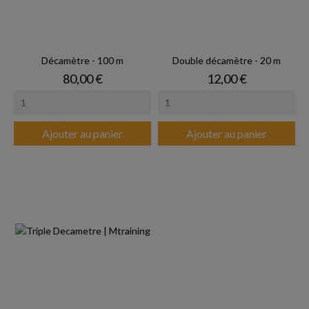
Décamètre - 100 m
Double décamètre - 20 m
Prix
Prix
80,00 €
12,00 €
Ajouter au panier
Ajouter au panier