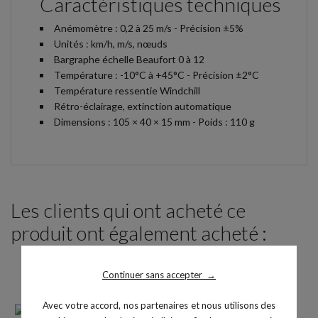
Caractéristiques techniques
Anémomètre : 0,2 à 25 m/s - Précision ±5%
Unités : km/h, m/s, nœuds
Bargraphe échelle Beaufort 0 à 12
Température : -10°C à +45°C - Précision ±2°C
Température ressentie Windchill
Rétro-éclairage, extinction automatique
Dimensions : 105 × 40 × 15 mm - Poids : 110 g
Les clients qui ont acheté ce
produit ont également acheté :
Continuer sans accepter
→
Avec votre accord, nos partenaires et nous utilisons des