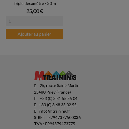
Triple décamètre - 30 m
Prix
25,00 €
Ajouter au panier
25, route Saint-Martin
25480 Pirey (France)
+33 (0) 3 81 55 55 04
+33 (0) 3 68 38 02 55
info@mtraining.fr
SIRET : 87947377500036
TVA : FR94879473775