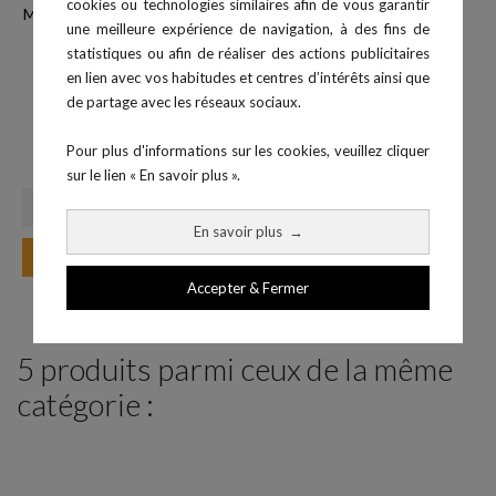
cookies ou technologies similaires afin de vous garantir
une meilleure expérience de navigation, à des fins de
statistiques ou afin de réaliser des actions publicitaires
en lien avec vos habitudes et centres d’intérêts ainsi que
de partage avec les réseaux sociaux.
Chronomètre C500B
Pour plus d'informations sur les cookies, veuillez cliquer
Prix
42,05 €
sur le lien « En savoir plus ».
En savoir plus
→
Ajouter au panier
Accepter & Fermer
5 produits parmi ceux de la même
catégorie :