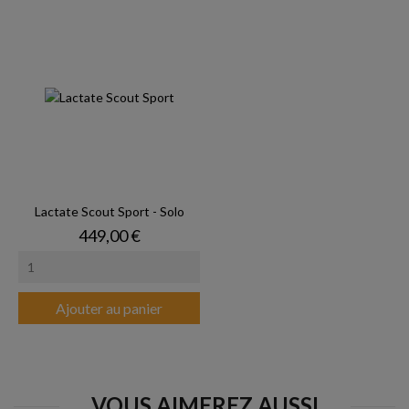
Lactate Scout Sport - Solo
Prix
449,00 €
Ajouter au panier
VOUS AIMEREZ AUSSI