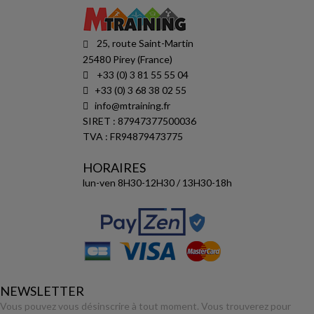
25, route Saint-Martin
25480 Pirey (France)
+33 (0) 3 81 55 55 04
+33 (0) 3 68 38 02 55
info@mtraining.fr
SIRET : 87947377500036
TVA : FR94879473775
HORAIRES
lun-ven 8H30-12H30 / 13H30-18h
NEWSLETTER
Vous pouvez vous désinscrire à tout moment. Vous trouverez pour