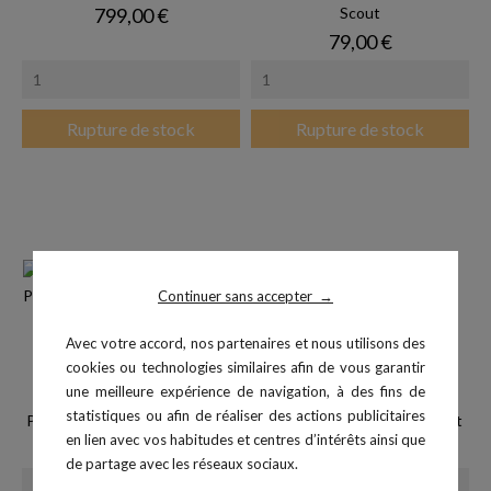
Prix
799,00 €
Scout
Prix
79,00 €
Rupture de stock
Rupture de stock
Continuer sans accepter
→
Avec votre accord, nos partenaires et nous utilisons des
cookies ou technologies similaires afin de vous garantir
une meilleure expérience de navigation, à des fins de
statistiques ou afin de réaliser des actions publicitaires
Pack 50 réactifs Lactate Scout
Lactate Scout Sport Start Set
en lien avec vos habitudes et centres d’intérêts ainsi que
Prix
Prix
155,00 €
499,00 €
de partage avec les réseaux sociaux.