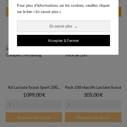
Pour plus d'informations sur les cookies, veuillez cliquer
Rupture de stock
Ajouter au panier
sur le lien « En savoir plus ».
En savoir plus
→
Accepter & Fermer
Kit Lactate Scout Sport 200...
Pack 100 réactifs Lactate Scout
Prix
Prix
1 099,00 €
305,00 €
Rupture de stock
Rupture de stock