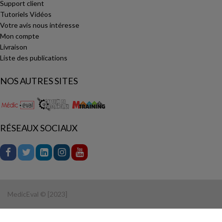
Support client
Tutoriels Vidéos
Votre avis nous intéresse
Mon compte
Livraison
Liste des publications
NOS AUTRES SITES
RÉSEAUX SOCIAUX
MedicEval © [2023]