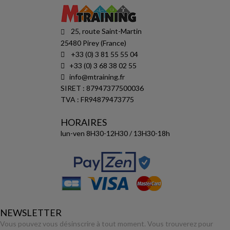
25, route Saint-Martin
25480 Pirey (France)
+33 (0) 3 81 55 55 04
+33 (0) 3 68 38 02 55
info@mtraining.fr
SIRET : 87947377500036
TVA : FR94879473775
HORAIRES
lun-ven 8H30-12H30 / 13H30-18h
NEWSLETTER
Vous pouvez vous désinscrire à tout moment. Vous trouverez pour