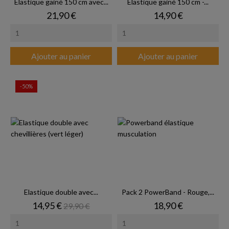
Elastique gainé 150 cm avec...
Elastique gainé 150 cm -...
Prix
Prix
21,90 €
14,90 €
Ajouter au panier
Ajouter au panier
-50%
Elastique double avec...
Pack 2 PowerBand - Rouge,...
Prix
Prix de base
Prix
14,95 €
18,90 €
29,90 €