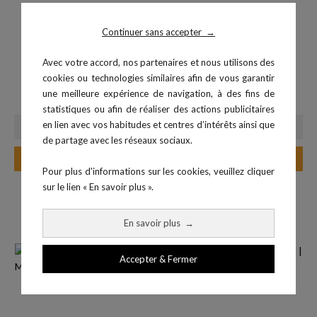
Continuer sans accepter
→
Avec votre accord, nos partenaires et nous utilisons des
Bande élastique de
EnodePRO - Capteur
cookies ou technologies similaires afin de vous garantir
Prix
renforcement...
329,00 €
une meilleure expérience de navigation, à des fins de
Prix
8,60 €
statistiques ou afin de réaliser des actions publicitaires
en lien avec vos habitudes et centres d’intérêts ainsi que
de partage avec les réseaux sociaux.
Ajouter au panier
Ajouter au panier
Pour plus d'informations sur les cookies, veuillez cliquer
sur le lien « En savoir plus ».
En savoir plus
→
Accepter & Fermer