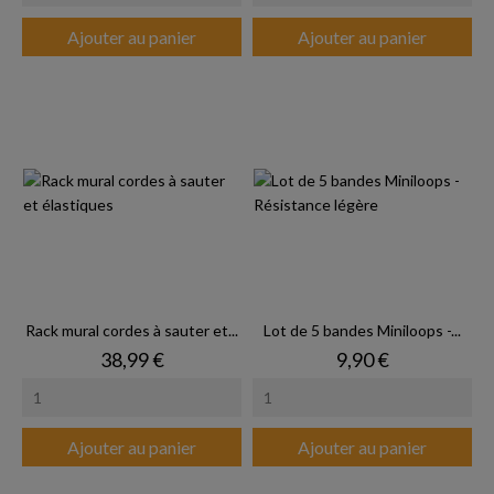
Ajouter au panier
Ajouter au panier
Rack mural cordes à sauter et...
Lot de 5 bandes Miniloops -...
Prix
Prix
38,99 €
9,90 €
Ajouter au panier
Ajouter au panier