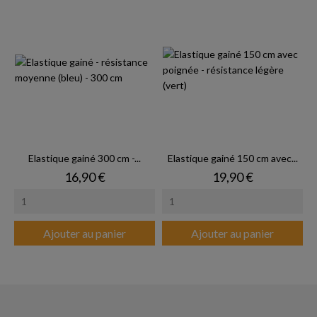
Elastique gainé 300 cm -...
Elastique gainé 150 cm avec...
Prix
Prix
16,90 €
19,90 €
Ajouter au panier
Ajouter au panier