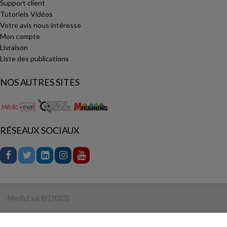
Support client
Tutoriels Vidéos
Votre avis nous intéresse
Mon compte
Livraison
Liste des publications
NOS AUTRES SITES
RÉSEAUX SOCIAUX
MedicEval © [2023]