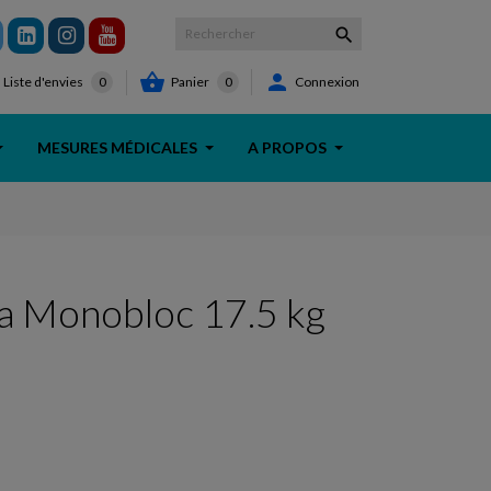



Panier
0
Connexion
Liste d'envies
0
MESURES MÉDICALES
A PROPOS
a Monobloc 17.5 kg