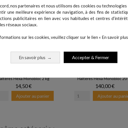
cord, nos partenaires et nous utilisons des cookies ou technologies s
tir une meilleure expérience de navigation, à des fins de statistiq
actions publicitaires en lien avec vos habitudes et centres d’intérêt
les réseaux sociaux.
formations sur les cookies, veuillez cliquer sur le lien « En savoir plus 
En savoir plus
Accepter & Fermer
→
altères Hexa Monobloc 2 kg
Haltères Hexa Monobloc 20
Prix
Prix
14,50 €
140,00 €
Ajouter au panier
Ajouter au pani