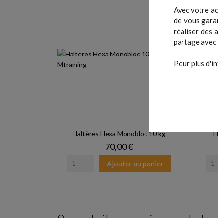
Avec votre ac
de vous garan
réaliser des 
partage avec 
Pour plus d'in
Haltères Hexa Monobloc 10 kg
H
Prix
70,00 €
Ajouter au panier