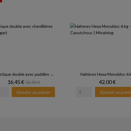
stique double avec paddles -...
Haltères Hexa Monobloc 6 
Prix
Prix de base
Prix
16,45 €
42,00 €
32,90 €
Ajouter au panier
Ajouter au pani