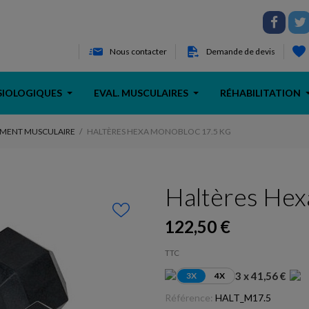
Nous contacter
Demande de devis
SIOLOGIQUES
EVAL. MUSCULAIRES
RÉHABILITATION
MENT MUSCULAIRE
HALTÈRES HEXA MONOBLOC 17.5 KG
Haltères Hex
122,50 €
TTC
3 x 41,56 €
3X
4X
Référence:
HALT_M17.5