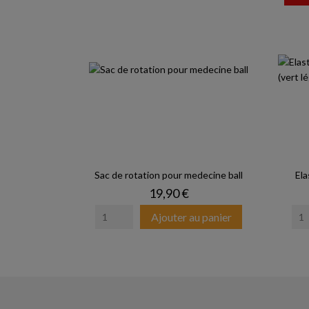
Sac de rotation pour medecine ball
Ela
Prix
19,90 €
Ajouter au panier