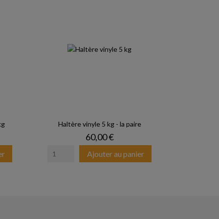
kg
Haltère vinyle 5 kg - la paire
Prix
60,00 €
er
Ajouter au panier