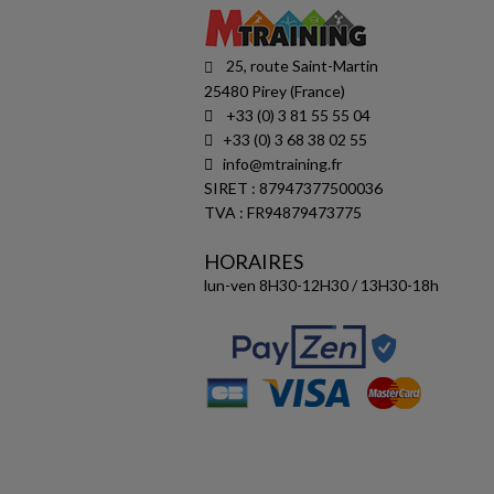
25, route Saint-Martin
25480 Pirey (France)
+33 (0) 3 81 55 55 04
+33 (0) 3 68 38 02 55
info@mtraining.fr
SIRET : 87947377500036
TVA : FR94879473775
HORAIRES
lun-ven 8H30-12H30 / 13H30-18h