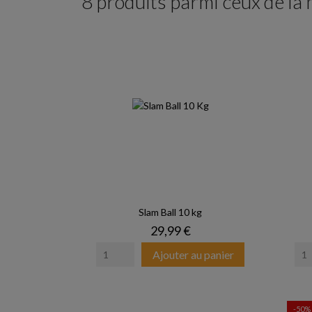
8 produits parmi ceux de la
Slam Ball 10 kg
Prix
29,99 €
Ajouter au panier
-50%