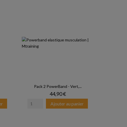
Pack 2 PowerBand - Vert,...
Prix
44,90 €
er
Ajouter au panier