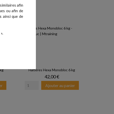
imilaires afin
ues ou afin de
s ainsi que de
».
 kg
Haltères Hexa Monobloc 6 kg
Prix
42,00 €
er
Ajouter au panier