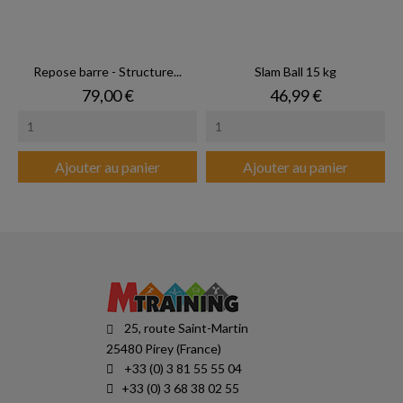
Repose barre - Structure...
Slam Ball 15 kg
Prix
Prix
79,00 €
46,99 €
Ajouter au panier
Ajouter au panier
25, route Saint-Martin
25480 Pirey (France)
+33 (0) 3 81 55 55 04
+33 (0) 3 68 38 02 55