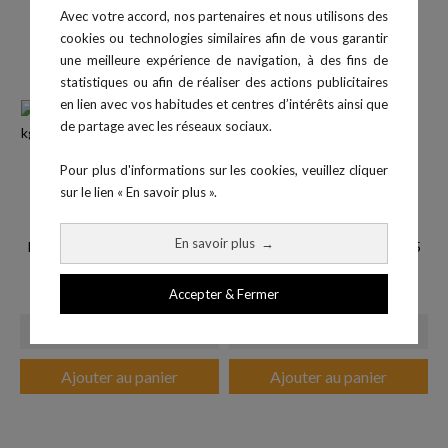
Avec votre accord, nos partenaires et nous utilisons des
cookies ou technologies similaires afin de vous garantir
une meilleure expérience de navigation, à des fins de
statistiques ou afin de réaliser des actions publicitaires
en lien avec vos habitudes et centres d’intérêts ainsi que
de partage avec les réseaux sociaux.
Pour plus d'informations sur les cookies, veuillez cliquer
sur le lien « En savoir plus ».
En savoir plus
→
Haltères Hexa Monobloc 2 kg
Haltères Hexa Monobloc 17.5
Prix
14,50 €
kg
Prix
122,50 €
Accepter & Fermer
Ajouter au panier
Ajouter au panier