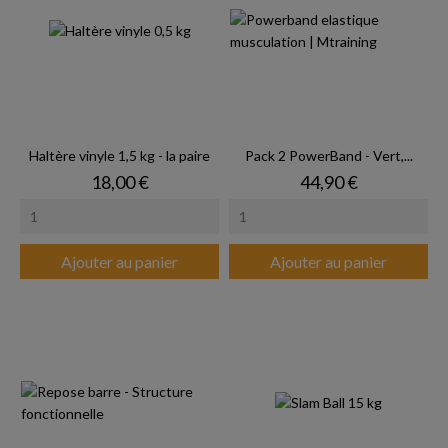
Haltère vinyle 1,5 kg - la paire
Pack 2 PowerBand - Vert,...
Prix
Prix
18,00 €
44,90 €
Ajouter au panier
Ajouter au panier