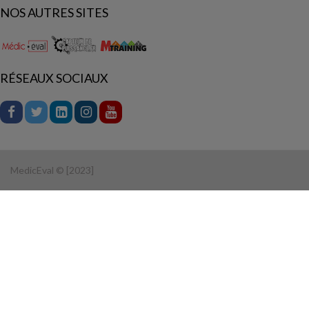
NOS AUTRES SITES
RÉSEAUX SOCIAUX
MedicEval © [2023]