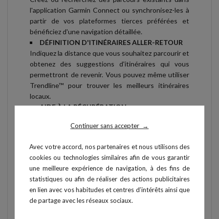
l'application Garmin Connect ou synchronisez-les à
partir de vos plateformes tierces préférées et
bénéficiez d'une navigation détaillée.
DÉFINITION D'ITINÉRAIRES ALLER-RETOUR
Indiquez la distance que vous souhaitez parcourir et
obtenez des suggestions d'itinéraires qui vous
permettront de revenir. Vous pouvez même utiliser
Trendline™ pour trouver les meilleurs itinéraires
locaux.
AIDE À LA RÉCUPÉRATION
Sachez combien de temps vous devez récupérer
Continuer sans accepter
→
avant votre prochain entraînement intensif en
fonction de votre dernier entraînement.
Avec votre accord, nos partenaires et nous utilisons des
SUIVI DU SOMMEIL ET SCORE DE SOMMEIL
cookies ou technologies similaires afin de vous garantir
Comprenez comment votre corps récupère grâce au
une meilleure expérience de navigation, à des fins de
score de sommeil, à la répartition des phases de
statistiques ou afin de réaliser des actions publicitaires
sommeil et à des données détaillées pour améliorer
en lien avec vos habitudes et centres d’intérêts ainsi que
la qualité de votre sommeil.
de partage avec les réseaux sociaux.
MONITEUR D'ÉNERGIE BODY BATTERY™