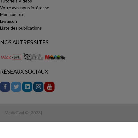
Tutoriels Vidéos
Votre avis nous intéresse
Mon compte
Livraison
Liste des publications
NOS AUTRES SITES
RÉSEAUX SOCIAUX
MedicEval © [2023]