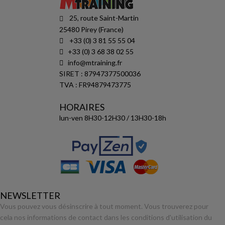
25, route Saint-Martin
25480 Pirey (France)
+33 (0) 3 81 55 55 04
+33 (0) 3 68 38 02 55
info@mtraining.fr
SIRET : 87947377500036
TVA : FR94879473775
HORAIRES
lun-ven 8H30-12H30 / 13H30-18h
NEWSLETTER
Vous pouvez vous désinscrire à tout moment. Vous trouverez pour
cela nos informations de contact dans les conditions d'utilisation du