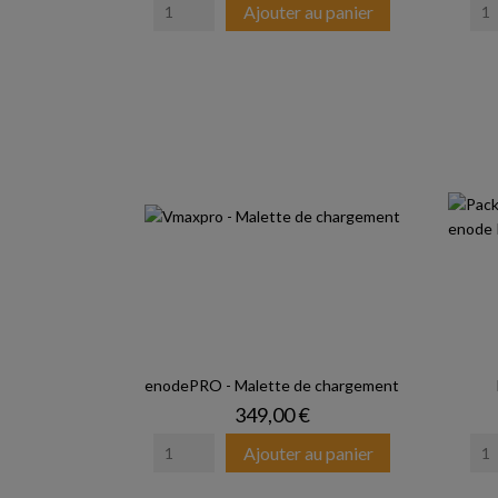
Ajouter au panier
enodePRO - Malette de chargement
Prix
349,00 €
Ajouter au panier