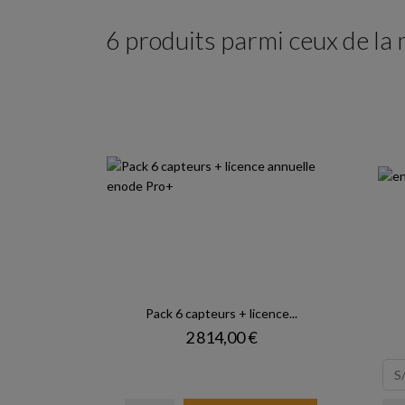
6 produits parmi ceux de la
Pack 6 capteurs + licence...
Prix
2 814,00 €