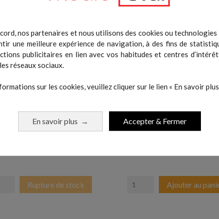
cord, nos partenaires et nous utilisons des cookies ou technologies s
tir une meilleure expérience de navigation, à des fins de statistiq
actions publicitaires en lien avec vos habitudes et centres d’intérêt
les réseaux sociaux.
formations sur les cookies, veuillez cliquer sur le lien « En savoir plus 
En savoir plus
Accepter & Fermer
→
Kit Lactate Pro 2 Standard
EnodePRO - Capteur
Prix
Prix
749,00 €
329,00 €
Rupture de stock
Ajouter au pani