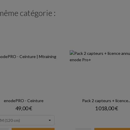
 même catégorie :
enodePRO - Ceinture
Pack 2 capteurs + licence..
Prix
Prix
49,00 €
1 018,00 €