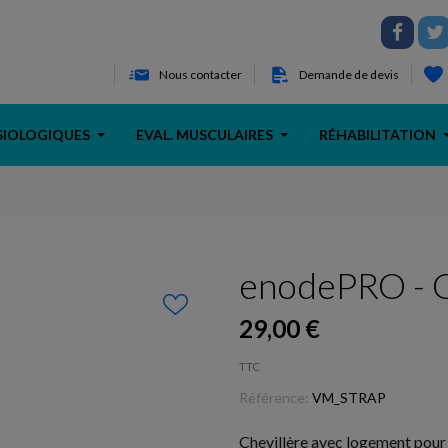
Nous contacter
Demande de devis
SIOLOGIQUES
EVAL. MUSCULAIRES
RÉHABILITATION
enodePRO - C
29,00 €
TTC
Référence:
VM_STRAP
Chevillère avec logement pour