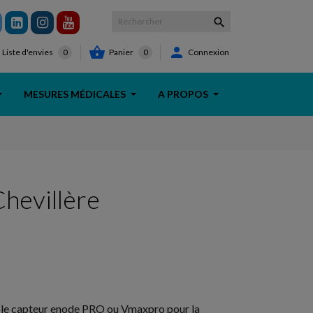



Panier
0
Connexion
Liste d'envies
0
MESURES MÉDICALES
A PROPOS
hevillère
 le capteur enode PRO ou Vmaxpro pour la