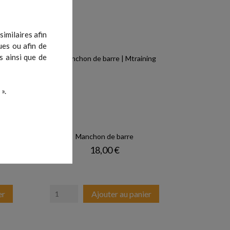
imilaires afin
ues ou afin de
s ainsi que de
».
Manchon de barre
Prix
18,00 €
er
Ajouter au panier