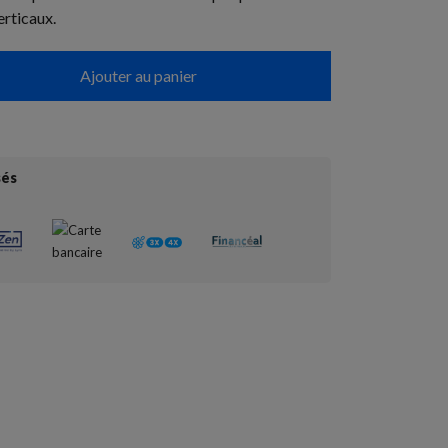
erticaux.
Ajouter au panier
sés