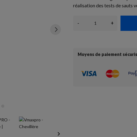
réalisation des tests de sauts v
-
+
Moyens de paiement sécuri
keyboard_arrow_right