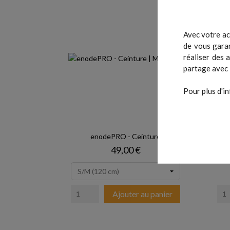
Avec votre ac
de vous garan
réaliser des 
partage avec 
Pour plus d'in
enodePRO - Ceinture
Prix
49,00 €
Ajouter au panier