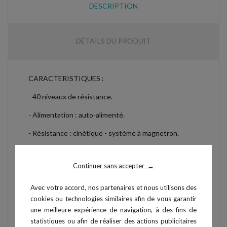
DESCRIPTION
DÉTAILS DU PRODUIT
CARACTERISTIQUES :
- 40 niveaux de résistance.
- Alimentation : auto-alimenté.
- Résistance : cinétique - système à magnetron.
- Puissance : 500 W.
Continuer sans accepter
→
- Ecran LED 15,6 pouces.
- Poids maximal utilisateur : 180 kg.
Avec votre accord, nos partenaires et nous utilisons des
cookies ou technologies similaires afin de vous garantir
- Dimensions : 176,5 x 92,6 x 116 cm.
une meilleure expérience de navigation, à des fins de
statistiques ou afin de réaliser des actions publicitaires
- Poids : 188 kg.