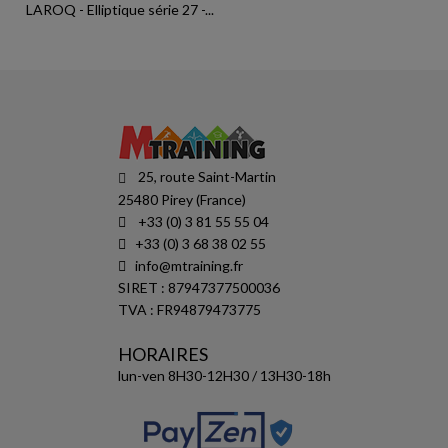
LAROQ - Elliptique série 27 -...
25, route Saint-Martin
25480 Pirey (France)
+33 (0) 3 81 55 55 04
+33 (0) 3 68 38 02 55
info@mtraining.fr
SIRET : 87947377500036
TVA : FR94879473775
HORAIRES
lun-ven 8H30-12H30 / 13H30-18h