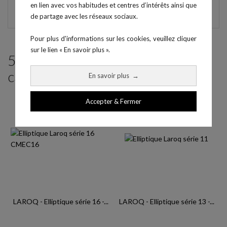
en lien avec vos habitudes et centres d’intérêts ainsi que
de partage avec les réseaux sociaux.
Pour plus d'informations sur les cookies, veuillez cliquer
sur le lien « En savoir plus ».
5 produits parmi ceux de la même
catégorie :
En savoir plus
→
Accepter & Fermer
LAROQ - Elliptique série 16 -...
LAROQ - Elliptique série 13 -...