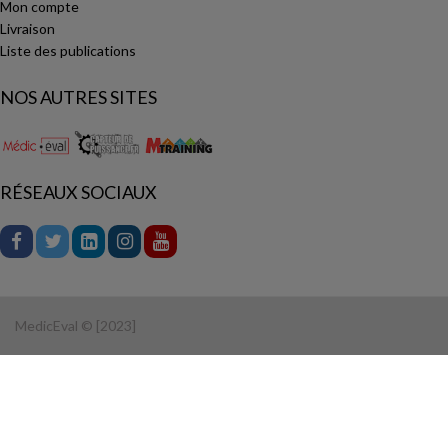
Mon compte
Livraison
Liste des publications
NOS AUTRES SITES
RÉSEAUX SOCIAUX
MedicEval © [2023]