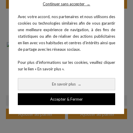
Ajouter au panier
Ajouter au panier
Continuer sans accepter
→
Avec votre accord, nos partenaires et nous utilisons des
cookies ou technologies similaires afin de vous garantir
une meilleure expérience de navigation, à des fins de
statistiques ou afin de réaliser des actions publicitaires
en lien avec vos habitudes et centres d’intérêts ainsi que
de partage avec les réseaux sociaux.
Pour plus d'informations sur les cookies, veuillez cliquer
sur le lien « En savoir plus ».
Jumpmètre Takeï
Double décamètre - 20 m
En savoir plus
→
Prix
Prix
679,00 €
12,00 €
Accepter & Fermer
Ajouter au panier
Ajouter au panier