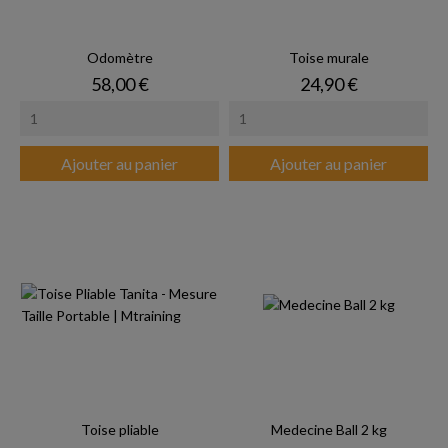
Odomètre
Toise murale
Prix
Prix
58,00 €
24,90 €
Ajouter au panier
Ajouter au panier
Toise pliable
Medecine Ball 2 kg