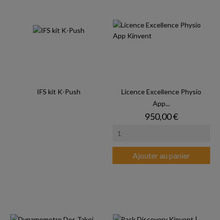
IFS kit K-Push
Licence Excellence Physio
App...
Prix
950,00 €
Ajouter au panier