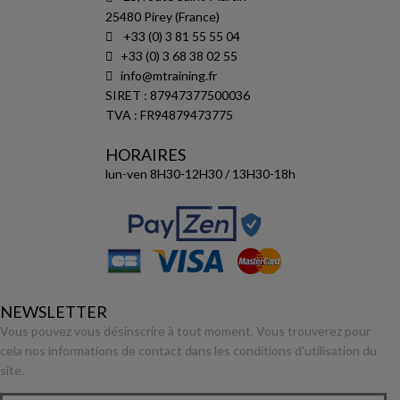
25480 Pirey (France)
+33 (0) 3 81 55 55 04
+33 (0) 3 68 38 02 55
info@mtraining.fr
SIRET : 87947377500036
TVA : FR94879473775
HORAIRES
lun-ven 8H30-12H30 / 13H30-18h
NEWSLETTER
Vous pouvez vous désinscrire à tout moment. Vous trouverez pour
cela nos informations de contact dans les conditions d'utilisation du
site.