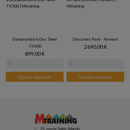
Dynamomètre Dos Takeï
Discovery Pack - Kinvent
Prix
TK300
2 690,00 €
Prix
899,00 €
Ajouter au panier
Ajouter au panier
25, route Saint-Martin