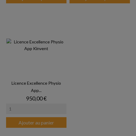
Licence Excellence Physio
App...
Prix
950,00 €
Ajouter au panier