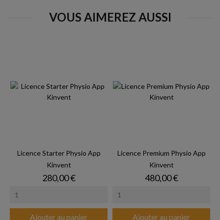
VOUS AIMEREZ AUSSI
Licence Starter Physio App
Licence Premium Physio App
Kinvent
Kinvent
Prix
Prix
280,00 €
480,00 €
Ajouter au panier
Ajouter au panier