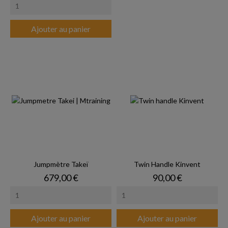
Ajouter au panier
Jumpmètre Takeï
Twin Handle Kinvent
Prix
Prix
679,00 €
90,00 €
Ajouter au panier
Ajouter au panier