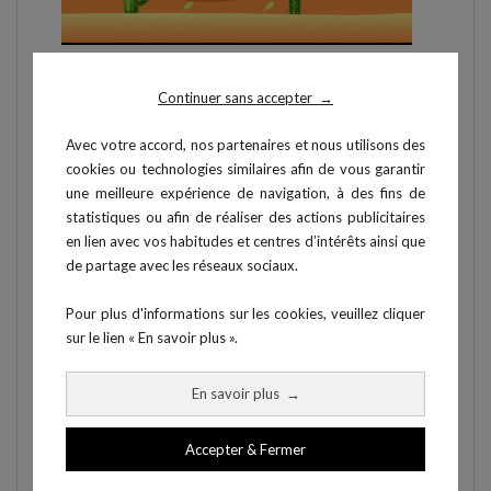
Rapports
Continuer sans accepter
→
Détails des résultats
Avec votre accord, nos partenaires et nous utilisons des
Résultats détaillés d’une évaluation de la force
cookies ou technologies similaires afin de vous garantir
isométrique maximale pour une abduction d’épaule en
une meilleure expérience de navigation, à des fins de
position horizontale. Les résultats permettent de
statistiques ou afin de réaliser des actions publicitaires
mettre en évidence le pourcentage de déficit ou de
en lien avec vos habitudes et centres d’intérêts ainsi que
déséquilibre de l’épaule blessée comparée à l’épaule
de partage avec les réseaux sociaux.
saine sur ce mouvement spécifique. Chaque rapport
KFORCE peut être exporté au format PDF.
Pour plus d'informations sur les cookies, veuillez cliquer
sur le lien « En savoir plus ».
En savoir plus
→
Accepter & Fermer