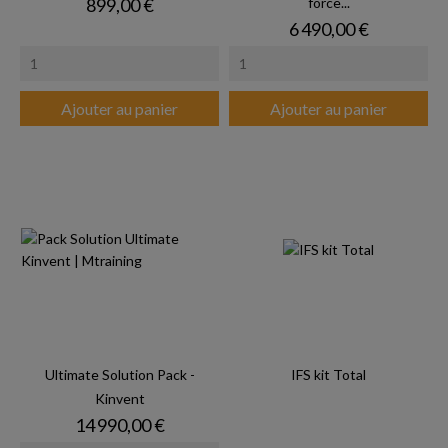
Prix
899,00 €
force...
Prix
6 490,00 €
Ajouter au panier
Ajouter au panier
Ultimate Solution Pack -
IFS kit Total
Kinvent
Prix
14 990,00 €