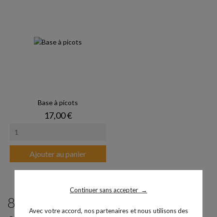
Base à picots
Prix
17,00 €
Ajouter au panier
Continuer sans accepter
→
8 produits parmi ceux de la même
Avec votre accord, nos partenaires et nous utilisons des