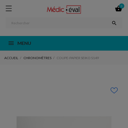
0


MENU
ACCUEIL
CHRONOMÈTRES
COUPE-PAPIER SEIKO S149