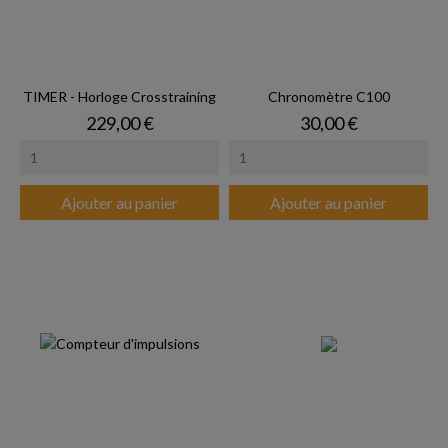
TIMER - Horloge Crosstraining
Chronomètre C100
Prix
Prix
229,00 €
30,00 €
Ajouter au panier
Ajouter au panier