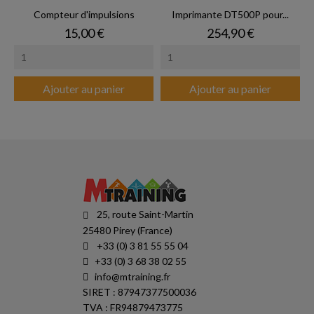
Compteur d'impulsions
Imprimante DT500P pour...
Prix
Prix
15,00 €
254,90 €
Ajouter au panier
Ajouter au panier
25, route Saint-Martin
25480 Pirey (France)
+33 (0) 3 81 55 55 04
+33 (0) 3 68 38 02 55
info@mtraining.fr
SIRET : 87947377500036
TVA : FR94879473775