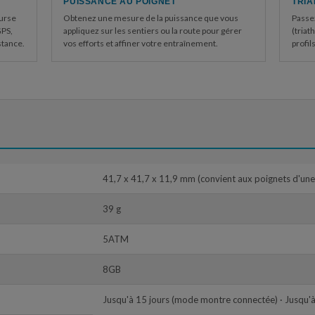
PUISSANCE AU POIGNET
TRIA
ourse
Obtenez une mesure de la puissance que vous
Passe
GPS,
appliquez sur les sentiers ou la route pour gérer
(triat
stance.
vos efforts et affiner votre entraînement.
profil
41,7 x 41,7 x 11,9 mm (convient aux poignets d'un
39 g
5ATM
8GB
Jusqu'à 15 jours (mode montre connectée) · Jusqu'