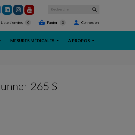



Panier
0
Connexion
Liste d'envies
0
MESURES MÉDICALES
A PROPOS
unner 265 S