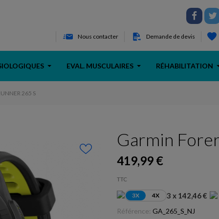
Nous contacter
Demande de devis
SIOLOGIQUES
EVAL. MUSCULAIRES
RÉHABILITATION
UNNER 265 S
Garmin Forer
419,99 €
TTC
3 x 142,46 €
3X
4X
Référence:
GA_265_S_NJ