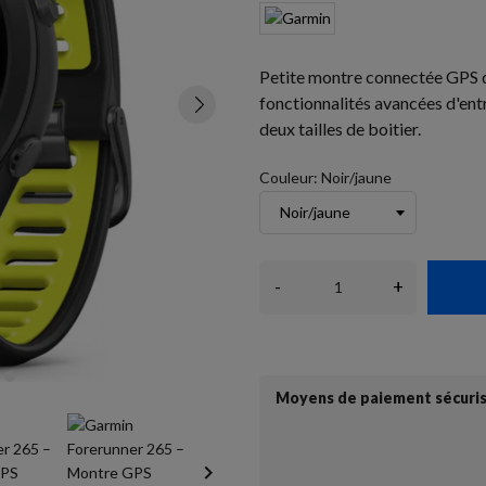
Petite montre connectée GPS 
fonctionnalités avancées d'ent
deux tailles de boitier.
Couleur: Noir/jaune
-
+
Moyens de paiement sécuri
keyboard_arrow_right