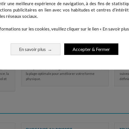
tir une meilleure expérience de navigation, à des fins de statistiq
 de
Bénéficiez d'un score de sommeil et d'un
Suivez
actions publicitaires en lien avec vos habitudes et centres d’intérêt
uivi de
accompagnement personnalisé sur la quantité de
de la 
les réseaux sociaux.
sommeil dont vous avez besoin.
et te
formations sur les cookies, veuillez cliquer sur le lien « En savoir plus 
En savoir plus
Accepter & Fermer
→
CHARGE AIGUË
VO2
iques
Comparez votre charge d'entraînement récente à
Consul
ce, la
la plage optimale pour améliorer votre forme
suivez
ol et
physique.
défini