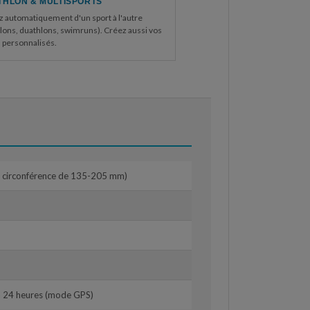
THLON & MULTISPORTS
z automatiquement d'un sport à l'autre
hlons, duathlons, swimruns). Créez aussi vos
s personnalisés.
e circonférence de 135-205 mm)
à 24 heures (mode GPS)