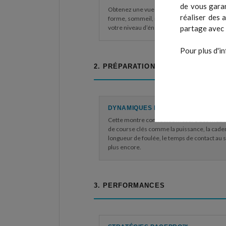
de vous garan
Obtenez une vue d’ensemble sur votre état
réaliser des 
forme, sommeil, récupération, statut VFC, s
partage avec 
votre niveau d’énergie…
Pour plus d'in
2. PRÉPARATION
DYNAMIQUES DE COURSE
Cette montre connectée mesure des métr
de course clés comme la puissance, la caden
longueur de foulée, le temps de contact au s
plus encore.
3. PERFORMANCES