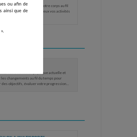
ues ou afin de
 les niveaux d'énergie de votre corps au fil
s ainsi que de
journée pour planifier au mieux vos activités
mps de repos.
».
 MAX
tez votre condition physique actuelle et
 les changements au fil du temps pour
r des objectifs, évaluer votre progression...