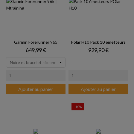
Garmin Forerunner 965
Polar H10 Pack 10 émetteurs
Prix
Prix
649,99 €
929,90 €
Ajouter au panier
Ajouter au panier
-10%