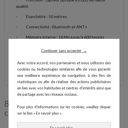
qualité
-
Etanchéité : 50 mètres
-
Connectivité : Bluetooth et ANT+
-
Mémoire interne : 16 Mo jusqu’à 600 heures
-
Autonomie : jusqu’à 20h
Continuer sans accepter
→
-
Portée de transmission : 150 m
Avec votre accord, nos partenaires et nous utilisons des
- Support lunette non fournis
cookies ou technologies similaires afin de vous garantir
une meilleure expérience de navigation, à des fins de
statistiques ou afin de réaliser des actions publicitaires
en lien avec vos habitudes et centres d’intérêts ainsi que
de partage avec les réseaux sociaux.
8 produits parmi ceux de la même
Pour plus d'informations sur les cookies, veuillez cliquer
catégorie :
sur le lien « En savoir plus ».
PACK
En savoir plus
→