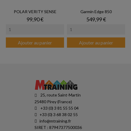
POLAR VERITY SENSE
Garmin Edge 850
Prix
Prix
99,90 €
549,99 €
Ajouter au panier
Ajouter au panier
25, route Saint-Martin
25480 Pirey (France)
+33 (0) 3 81 55 55 04
+33 (0) 3 68 38 02 55
info@mtraining.fr
SIRET : 87947377500036