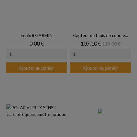
Fénix 8 GARMIN
Capteur de tapis de course...
Prix
Prix
Prix de base
0,00 €
107,10 €
119,00 €
Ajouter au panier
Ajouter au panier