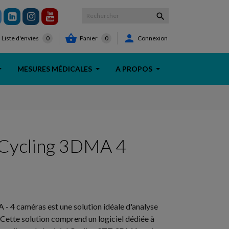



Panier
0
Connexion
Liste d'envies
0
MESURES MÉDICALES
A PROPOS
 Cycling 3DMA 4
 4 caméras est une solution idéale d'analyse
Cette solution comprend un logiciel dédiée à