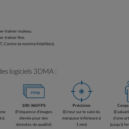
e-trainer rouleau.
e-trainer fixe.
, Contre-la-montre/triathlon).
des logiciels 3DMA :
100-360 FPS
Précision
Corps
ène
(Fréquence d’images
(Erreur sur le suivi du
(Evaluat
ts)
élevée pour des
marqueur inférieure à
d’une art
données de qualité)
1 mm)
jusqu’à l’