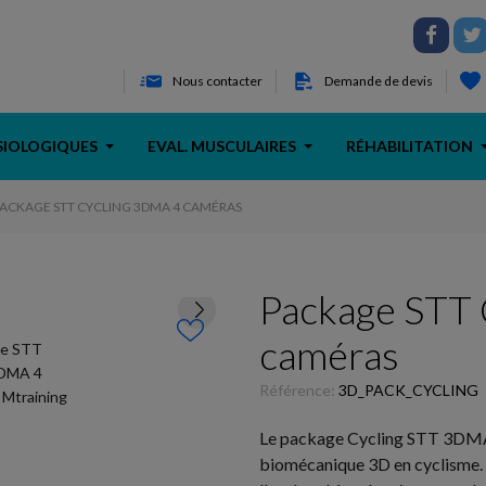
Nous contacter
Demande de devis
SIOLOGIQUES
EVAL. MUSCULAIRES
RÉHABILITATION
PACKAGE STT CYCLING 3DMA 4 CAMÉRAS
Package STT
caméras
Référence:
3D_PACK_CYCLING
Le package Cycling STT 3DMA -
biomécanique 3D en cyclisme. 