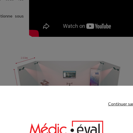
ctionne sous
Continuer sa
Installation STT Cycling 3DMA - 4 caméras