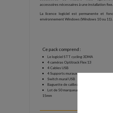
accessoires nécessaires à une installation fixe.
La licence logiciel est permanente et fon
environnement Windows (Windows 10 ou 11).
Ce pack comprend :
Le logiciel STT cycling 3DMA
4 caméras
Optitrack Flex 13
4 Cables USB
4 Supports muraux pour cameras
Switch mural USB
Baguette de calibration
Lot de 50 marqueurs sphériques de
15mm