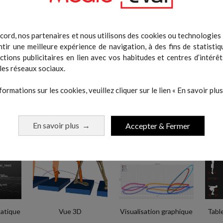
DMA
l d’analyse du mouvement spécialement conçu pour l’analyse bioméca
cord, nos partenaires et nous utilisons des cookies ou technologies s
et sur son vélo. Grace à des algorithmes d’analyse du mouvement 3D obt
tir une meilleure expérience de navigation, à des fins de statistiq
uvements du cycliste sur son vélo. Que ce soit pour les bikefitters, le
actions publicitaires en lien avec vos habitudes et centres d’intérêt
elles pour analyser la position du cycliste et optimiser l’interface homm
les réseaux sociaux.
onne sous environnement Windows (Windows 10 ou 11).
formations sur les cookies, veuillez cliquer sur le lien « En savoir plus 
x objectifs de tous les produits 3DMA. Pour autant, afin de ne pas réduire 
6 étapes :
En savoir plus
Accepter & Fermer
→
atique
Vue 3D
Visualisation graphique
Tabl