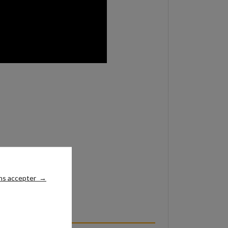
ns accepter
→