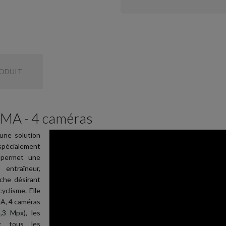
RODUIT
MA - 4 caméras
une solution
pécialement
e permet une
 entraîneur,
che désirant
yclisme. Elle
MA, 4 caméras
1,3 Mpx)
, les
t tous les