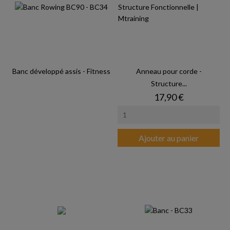
Banc développé assis - Fitness
Anneau pour corde -
Structure...
Prix
17,90 €
Ajouter au panier