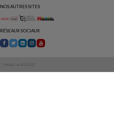
NOS AUTRES SITES
RÉSEAUX SOCIAUX
MedicEval © [2023]