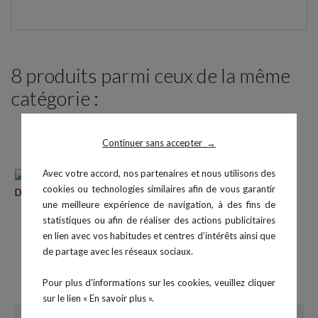
8 produits parmi ceux de la même
catégorie :
Continuer sans accepter
→
Avec votre accord, nos partenaires et nous utilisons des
cookies ou technologies similaires afin de vous garantir
une meilleure expérience de navigation, à des fins de
statistiques ou afin de réaliser des actions publicitaires
en lien avec vos habitudes et centres d’intérêts ainsi que
de partage avec les réseaux sociaux.
Banc plat de musculation
Structure fonctionnelle D1
Pour plus d'informations sur les cookies, veuillez cliquer
Prix
Prix
199,00 €
1 509,00 €
sur le lien « En savoir plus ».