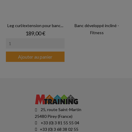
Leg curl/extension pour banc...
Banc développé incliné -
Prix
189,00 €
Fitness
Ajouter au panier
25, route Saint-Martin
25480 Pirey (France)
+33 (0) 3 81 55 55 04
+33 (0) 3 68 38 02 55