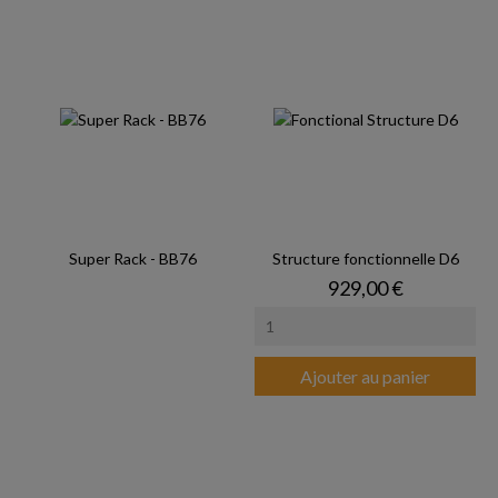
Super Rack - BB76
Structure fonctionnelle D6
Prix
929,00 €
Ajouter au panier