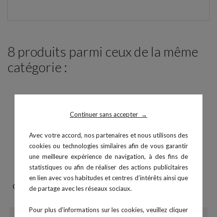
8 produits parmi ceux de la même
catégorie :
Continuer sans accepter
→
Avec votre accord, nos partenaires et nous utilisons des
cookies ou technologies similaires afin de vous garantir
une meilleure expérience de navigation, à des fins de
statistiques ou afin de réaliser des actions publicitaires
en lien avec vos habitudes et centres d’intérêts ainsi que
Chandelle repose barre (paire)
Structure fonctionnelle B6
de partage avec les réseaux sociaux.
Prix
Prix
279,00 €
799,00 €
Pour plus d'informations sur les cookies, veuillez cliquer