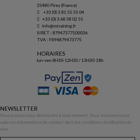
25480 Pirey (France)
+33 (0) 3 81 55 55 04
+33 (0) 3 68 38 02 55
info@mtraining.fr
SIRET : 87947377500036
TVA : FR94879473775
HORAIRES
lun-ven 8H30-12H30 / 13H30-18h
NEWSLETTER
Vous pouvez vous désinscrire à tout moment. Vous trouverez pour
cela nos informations de contact dans les conditions d'utilisation du
site.