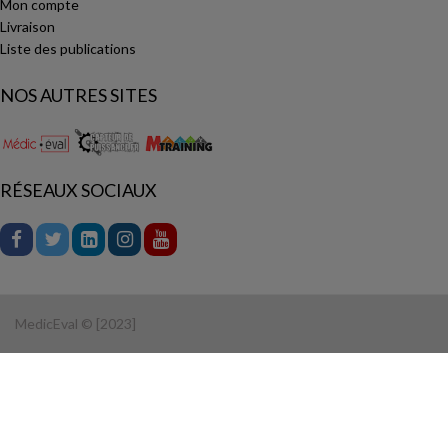
Mon compte
Livraison
Liste des publications
NOS AUTRES SITES
RÉSEAUX SOCIAUX
MedicEval © [2023]