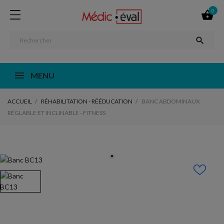
0


MENU
ACCUEIL
RÉHABILITATION - RÉÉDUCATION
BANC ABDOMINAUX
RÉGLABLE ET INCLINABLE - FITNESS