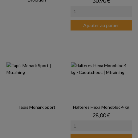
Prix
30,90 €
Ajouter au panier
Tapis Monark Sport
Haltères Hexa Monobloc 4 kg
Prix
28,00 €