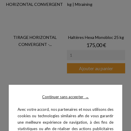
TIRAGE HORIZONTAL
Haltères Hexa Monobloc 25 kg
Prix
CONVERGENT -...
175,00 €
Ajouter au panier
Continuer sans accepter
→
Avec votre accord, nos partenaires et nous utilisons des
cookies ou technologies similaires afin de vous garantir
une meilleure expérience de navigation, à des fins de
statistiques ou afin de réaliser des actions publicitaires