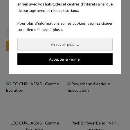
en lien avec vos habitudes et centres d’intérêts ainsi que
de partage avec les réseaux sociaux.
Plyobox 3 en 1 - Bois/EVA
Système de prévention des
Prix
219,99 €
chutes...
Pour plus d'informations sur les cookies, veuillez cliquer
sur le lien « En savoir plus ».
En savoir plus
→
Ajouter au panier
Accepter & Fermer
LEG CURL ASSIS - Gamme
Pack 2 PowerBand - Noir,...
Evolution