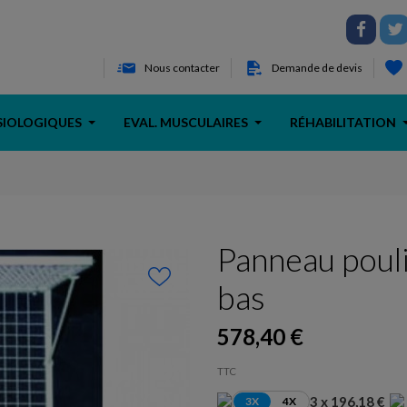
Nous contacter
Demande de devis
SIOLOGIQUES
EVAL. MUSCULAIRES
RÉHABILITATION
Panneau pouli
bas
578,40 €
TTC
3 x 196,18 €
3X
4X