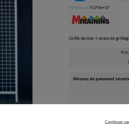
Référence:
FGP06+07
Grille de mur + avancée grilla
POU
Moyens de paiement sécuri
Continuer sa