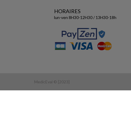
HORAIRES
lun-ven 8H30-12H30 / 13H30-18h
MedicEval © [2023]