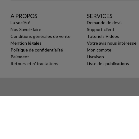
A PROPOS
SERVICES
La société
Demande de devis
Nos Savoir-faire
Support client
Conditions générales de vente
Tutoriels Vidéos
Mention légales
Votre avis nous intéresse
Politique de confidentialité
Mon compte
Paiement
Livraison
Retours et rétractations
Liste des publications