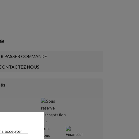
gée
R PASSER COMMANDE
CONTACTEZ NOUS
sés
ns accepter
→