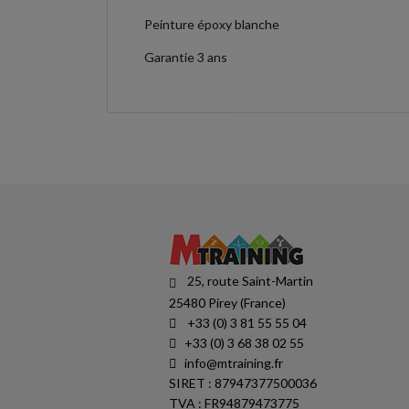
Peinture époxy blanche
Garantie 3 ans
25, route Saint-Martin
25480 Pirey (France)
+33 (0) 3 81 55 55 04
+33 (0) 3 68 38 02 55
info@mtraining.fr
SIRET : 87947377500036
TVA : FR94879473775