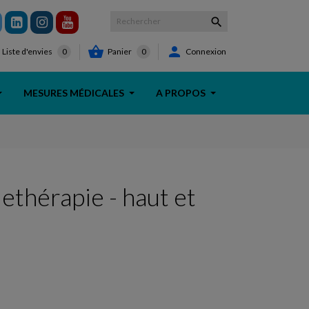



Panier
0
Connexion
Liste d'envies
0
MESURES MÉDICALES
A PROPOS
ethérapie - haut et