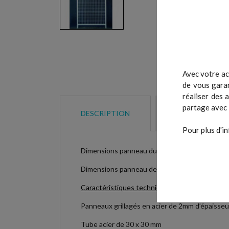
Avec votre ac
de vous garan
réaliser des 
partage avec 
DESCRIPTION
DÉTAILS DU P
Pour plus d'in
Dimensions panneau du mur : hauteur 206 X l
Dimensions panneau de toit grillagé 106 X 10
Caractéristiques techniques :
Panneaux grillagés en acier de 2mm d’épaisseu
Tube acier de 30 x 30 mm