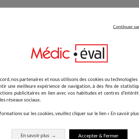
Continuer sa
ection arrière de la pile de poids en acier, sangles de traction des poid
tilisation intensive.
e pour le sport de haut-niveau, les machines EVOLUTION répondent à d
cord, nos partenaires et nous utilisons des cookies ou technologies s
ndre aux attentes des pratiquants les plus avertis. Transmission de la
tir une meilleure expérience de navigation, à des fins de statistiq
actions publicitaires en lien avec vos habitudes et centres d’intérêt
les réseaux sociaux.
différentes de selleries (Kara Saphir en standard), et de demander à ce qu
formations sur les cookies, veuillez cliquer sur le lien « En savoir plus 
En savoir plus
Accepter & Fermer
→