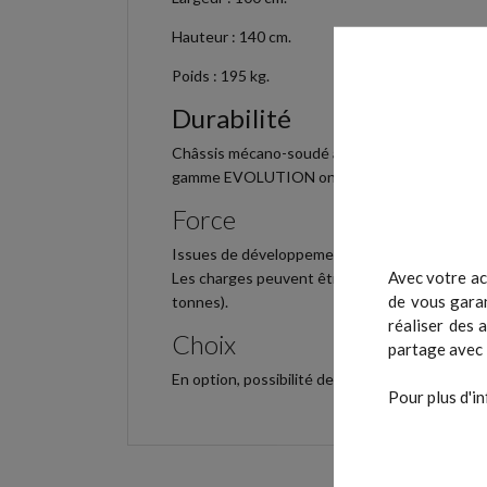
Hauteur : 140 cm.
Poids : 195 kg.
Durabilité
Châssis mécano-soudé avec tubes de 3,5mm, prot
gamme EVOLUTION ont été conçues pour une u
Force
Issues de développements réalisés à l'origin
Avec votre ac
Les charges peuvent être augmentées pour répo
de vous garan
tonnes).
réaliser des 
Choix
partage avec 
En option, possibilité de choisir des couleurs 
Pour plus d'in