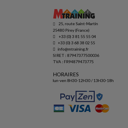
25, route Saint-Martin
25480 Pirey (France)
+33 (0) 3 81 55 55 04
+33 (0) 3 68 38 02 55
info@mtraining.fr
SIRET : 87947377500036
TVA : FR94879473775
HORAIRES
lun-ven 8H30-12H30 / 13H30-18h