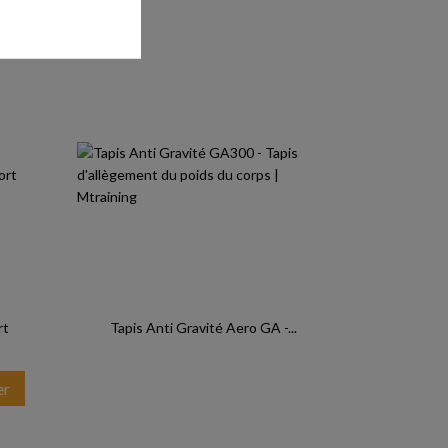
rt
Tapis Anti Gravité Aero GA -...
er