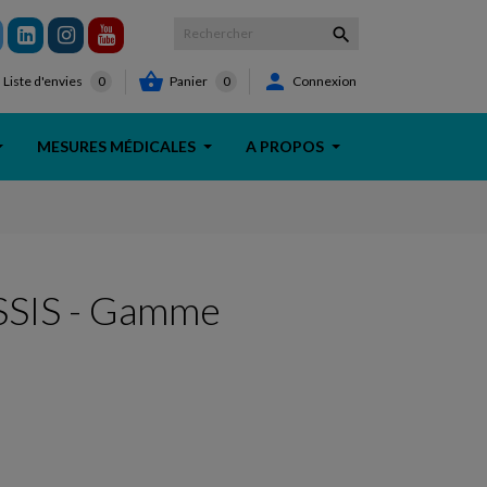



Panier
0
Connexion
Liste d'envies
0
MESURES MÉDICALES
A PROPOS
SIS - Gamme