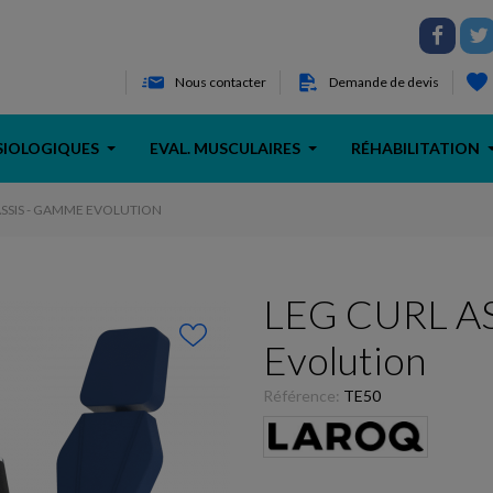
Nous contacter
Demande de devis
SIOLOGIQUES
EVAL. MUSCULAIRES
RÉHABILITATION
ASSIS - GAMME EVOLUTION
LEG CURL AS
Evolution
Référence:
TE50