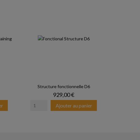
Structure fonctionnelle D6
Prix
929,00 €
er
Ajouter au panier