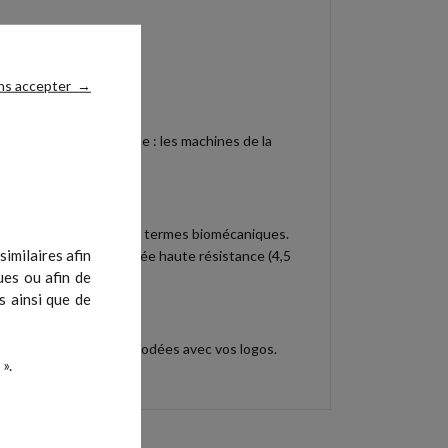
ns accepter
→
s très haute résistance : les machines de la
es exigences élevées en termes biomécaniques.
imilaires afin
 charge par sangle armée haute résistance (4,5
ues ou afin de
s ainsi que de
e les selleries soient brodées avec vos logos.
».