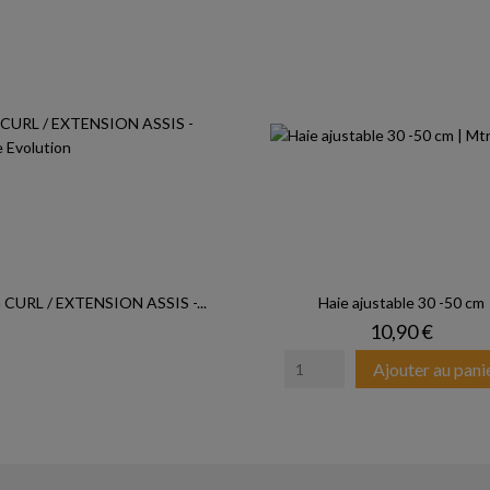
 CURL / EXTENSION ASSIS -...
Haie ajustable 30 -50 cm
Prix
10,90 €
Ajouter au pani