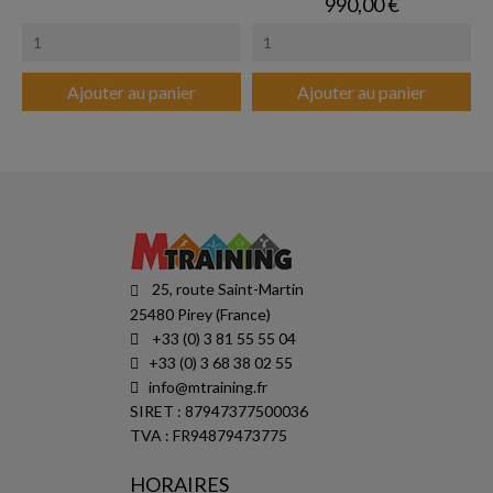
Prix
990,00 €
Ajouter au panier
Ajouter au panier
25, route Saint-Martin
25480 Pirey (France)
+33 (0) 3 81 55 55 04
+33 (0) 3 68 38 02 55
info@mtraining.fr
SIRET : 87947377500036
TVA : FR94879473775
HORAIRES