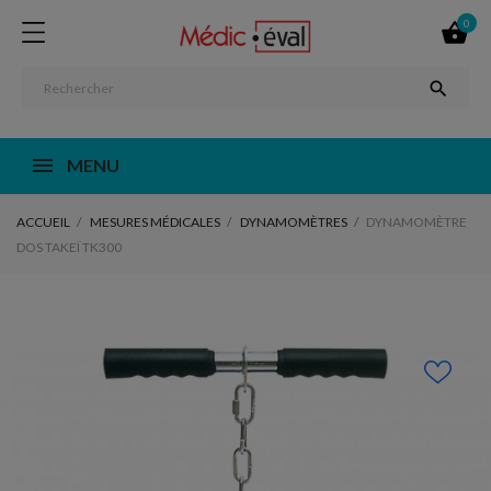
0


MENU
ACCUEIL
MESURES MÉDICALES
DYNAMOMÈTRES
DYNAMOMÈTRE
DOS TAKEÏ TK300