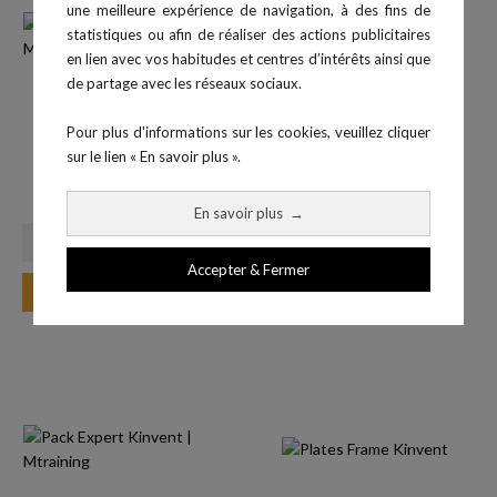
une meilleure expérience de navigation, à des fins de
statistiques ou afin de réaliser des actions publicitaires
en lien avec vos habitudes et centres d’intérêts ainsi que
de partage avec les réseaux sociaux.
Pour plus d'informations sur les cookies, veuillez cliquer
sur le lien « En savoir plus ».
Starter Pack - Kinvent
IFS kit Pro
Prix
4 390,00 €
En savoir plus
→
Accepter & Fermer
Ajouter au panier