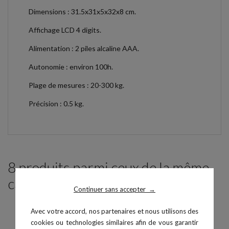
Dimensions : 31.5x31x5x32x8 cm.
Affichage LCD 4 digits.
Alimentation : 2 piles alcaline AAA.
Autonomie : environ 100h.
Plage de mesures : 20-300 kg.
Précision : 0.5 kg.
8 produits parmi ceux de la même
catégorie :
Continuer sans accepter
→
Avec votre accord, nos partenaires et nous utilisons des
cookies ou technologies similaires afin de vous garantir