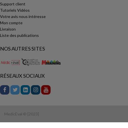
Support client
Tutoriels Vidéos
Votre avis nous intéresse
Mon compte
Livraison
Liste des publications
NOS AUTRES SITES
RÉSEAUX SOCIAUX
MedicEval © [2023]