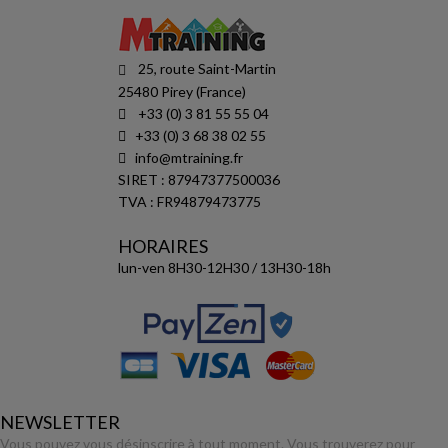
25, route Saint-Martin
25480 Pirey (France)
+33 (0) 3 81 55 55 04
+33 (0) 3 68 38 02 55
info@mtraining.fr
SIRET : 87947377500036
TVA : FR94879473775
HORAIRES
lun-ven 8H30-12H30 / 13H30-18h
NEWSLETTER
Vous pouvez vous désinscrire à tout moment. Vous trouverez pour